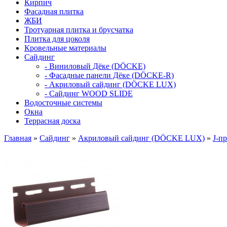
Кирпич
Фасадная плитка
ЖБИ
Тротуарная плитка и брусчатка
Плитка для цоколя
Кровельные материалы
Сайдинг
- Виниловый Дёке (DÖCKE)
- Фасадные панели Дёке (DÖCKE-R)
- Акриловый сайдинг (DÖCKE LUX)
- Сайдинг WOOD SLIDE
Водосточные системы
Окна
Террасная доска
Главная
»
Сайдинг
»
Акриловый сайдинг (DÖCKE LUX)
»
J-п