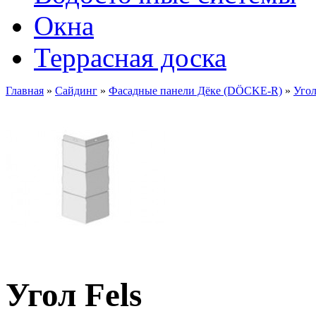
Окна
Террасная доска
Главная
»
Сайдинг
»
Фасадные панели Дёке (DÖCKE-R)
»
Угол
Угол Fels